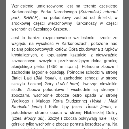
Wzniesienie umiejscowione jest na terenie czeskiego
Karkonoskiego Parku Narodowego (
Krkonošský národní
park, KRNAP
), na południowy zachód od Śnieżki, w
środkowej części wierzchowiny Karkonoszy w części
wschodniej Czeskiego Grzbietu.
Jest to bardzo rozpoznawalne wzniesienie, trzecie ze
względu na wysokość w Karkonoszach, położone nad
ścianą polodowcowych kotłów. Góra zbudowana z łupków
krystalicznych, o kopulastym kształcie, z niewyraźnie
zaznaczonym szczytem przekraczającym dolną granicę
alpejskiego pietra (1450 m n.p.m.). Północne zbocze i
zachodnie łagodnie opadają. Północne schodzi w stronę
Białej Łąki (
Bílá louka
), a zachodnie schodzi w stronę
szczytu Łącznej Góry (
Lučni hora
), tworząc niewielkie
siodło. Zbocza południowe i wschodnie są stromymi
zboczami, wschodnie zbocze ostro spada w stronę
Wielkiego i Małego Kotła Studziennej (
Velká i Malá
Studniční jamá
) i Kotła Upy (czes.
Úpská jáma
), a
południowe stromo opada w stronę Niebieskiej Doliny
(czes.
Modry důl
). Szczyt i zbocza pokrywają hale i łąki
górskie tylko wschodnie zbocze porasta kosodrzewina. Na