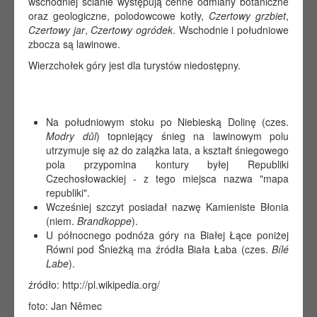
wschodniej ścianie występują cenne odmiany botaniczne
oraz geologiczne, polodowcowe kotły,
Czertowy grzbiet
,
Czertowy jar
,
Czertowy ogródek
. Wschodnie i południowe
zbocza są lawinowe.
Wierzchołek góry jest dla turystów niedostępny.
Na południowym stoku po Niebieską Dolinę (czes.
Modry důl
) topniejący śnieg na lawinowym polu
utrzymuje się aż do zalążka lata, a kształt śniegowego
pola przypomina kontury byłej Republiki
Czechosłowackiej - z tego miejsca nazwa "mapa
republiki".
Wcześniej szczyt posiadał nazwę Kamieniste Błonia
(niem.
Brandkoppe
).
U północnego podnóża góry na Białej Łące poniżej
Równi pod Śnieżką ma źródła Biała Łaba (czes.
Bílé
Labe
).
źródło: http://pl.wikipedia.org/
foto: Jan Němec