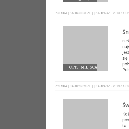
POLSKA | KARKONOSZE | | KARPACZ - 2013-11-02 
Śn
nie
na
Jes
się
pol
OPIS_MIEJSCA
Pol
POLSKA | KARKONOSZE | | KARPACZ - 2013-11-05 
Św
Ko
pow
to 