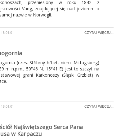
rkonoszach, przeniesiony w roku 1842 z
jscowości Vang, znajdującej się nad jeziorem o
 samej nazwie w Norwegii.
18:01:01
CZYTAJ WIĘCEJ...
ogornia
gornia (czes. Stříbrný hřbet, niem. Mittagsberg)
89 m n.p.m., 50°46 N, 15°41 E) jest to szczyt na
stawowej grani Karkonoszy (Śląski Grzbiet) w
sce.
18:01:01
CZYTAJ WIĘCEJ...
ściół Najświętszego Serca Pana
zusa w Karpaczu