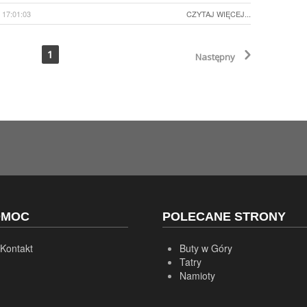
17:01:03
CZYTAJ WIĘCEJ...

1
Następny
OMOC
POLECANE STRONY
Kontakt
Buty w Góry
Tatry
Namioty