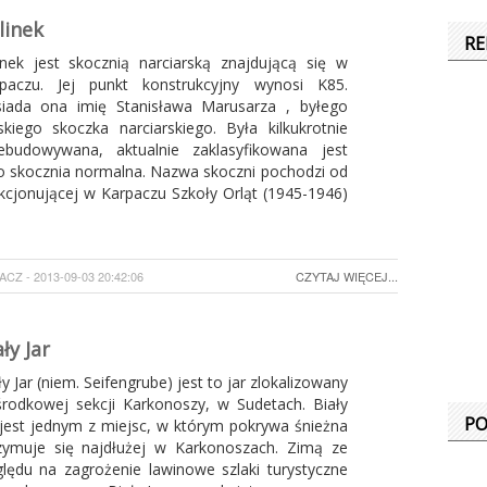
linek
R
inek jest skocznią narciarską znajdującą się w
paczu. Jej punkt konstrukcyjny wynosi K85.
iada ona imię Stanisława Marusarza , byłego
skiego skoczka narciarskiego. Była kilkukrotnie
ebudowywana, aktualnie zaklasyfikowana jest
o skocznia normalna. Nazwa skoczni pochodzi od
kcjonującej w Karpaczu Szkoły Orląt (1945-1946)
Z - 2013-09-03 20:42:06
CZYTAJ WIĘCEJ...
ły Jar
ły Jar (niem. Seifengrube) jest to jar zlokalizowany
rodkowej sekcji Karkonoszy, w Sudetach. Biały
PO
 jest jednym z miejsc, w którym pokrywa śnieżna
zymuje się najdłużej w Karkonoszach. Zimą ze
lędu na zagrożenie lawinowe szlaki turystyczne