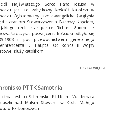
ściół Najświętszego Serca Pana Jezusa w
paczu jest to zabytkowy kościół katolicki w
paczu. Wybudowany jako ewangelicka świątynia
ęki staraniom Stowarzyszenia Budowy Kościoła,
jakiego czele stał pastor Richard Gunther z
kowa. Uroczyste poświęcenie kościoła odbyło się
.09.1908 r. pod przewodnictwem generalnego
perintendenta D. Haupta. Od końca II wojny
atowej służy katolikom.
CZYTAJ WIĘCEJ...
hronisko PTTK Samotnia
otnia jest to Schronisko PTTK im. Waldemara
emaszki nad Małym Stawem, w Kotle Małego
wu, w Karkonoszach.