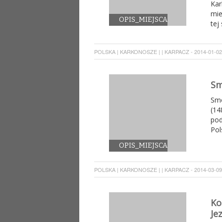
Ka
mie
OPIS_MIEJSCA
tej
POLSKA | KARKONOSZE | | KARPACZ - 2014-01-02 
Sm
Smo
(14
pod
Pol
OPIS_MIEJSCA
POLSKA | KARKONOSZE | | KARPACZ - 2014-03-09 
Ko
Je