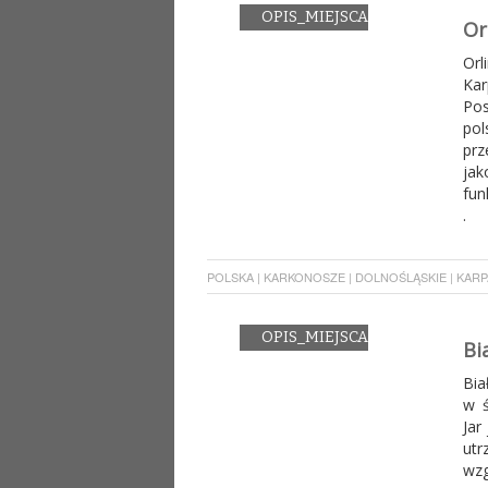
OPIS_MIEJSCA
Or
Orl
Kar
Pos
pol
prz
jak
fun
.
POLSKA | KARKONOSZE | DOLNOŚLĄSKIE | KARPAC
OPIS_MIEJSCA
Bia
Bia
w ś
Jar
utr
wzg