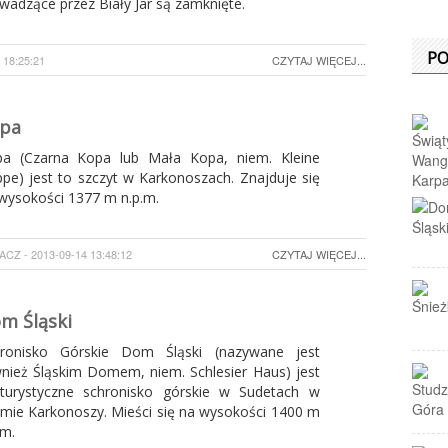
wadzące przez Biały Jar są zamknięte.
PO
18:25:21
CZYTAJ WIĘCEJ...
pa
a (Czarna Kopa lub Mała Kopa, niem. Kleine
pe) jest to szczyt w Karkonoszach. Znajduje się
wysokości 1377 m n.p.m.
Z - 2013-09-14 13:48:12
CZYTAJ WIĘCEJ...
m Śląski
hronisko Górskie Dom Śląski (nazywane jest
nież Śląskim Domem, niem. Schlesier Haus) jest
turystyczne schronisko górskie w Sudetach w
mie Karkonoszy. Mieści się na wysokości 1400 m
.m.