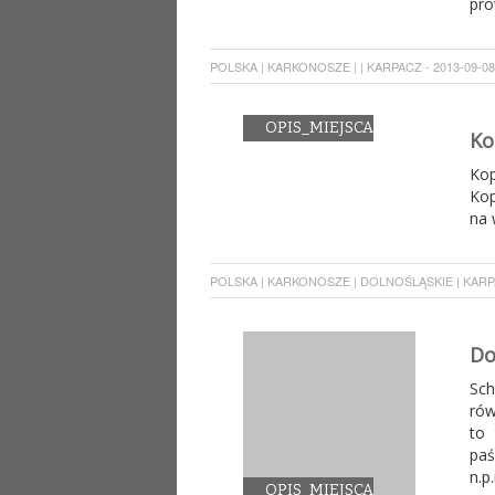
pro
POLSKA | KARKONOSZE | | KARPACZ - 2013-09-08 
OPIS_MIEJSCA
Ko
Kop
Kop
na 
POLSKA | KARKONOSZE | DOLNOŚLĄSKIE | KARPAC
Do
Sc
rów
to 
paś
n.p
OPIS_MIEJSCA