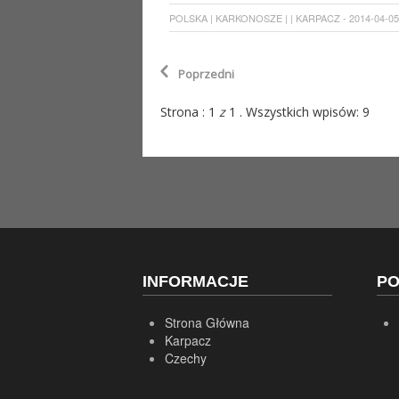
POLSKA | KARKONOSZE | | KARPACZ - 2014-04-05 

Poprzedni
Strona : 1
z
1 . Wszystkich wpisów: 9
INFORMACJE
P
Strona Główna
Karpacz
Czechy