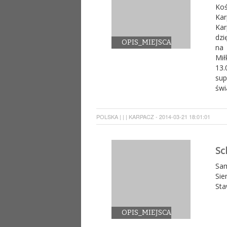
Ko
Kar
Kar
dzi
OPIS_MIEJSCA
na 
Mił
13
su
świ
POLSKA | | | KARPACZ - 2014-03-21 18:01:01
Sc
Sam
Si
Sta
OPIS_MIEJSCA