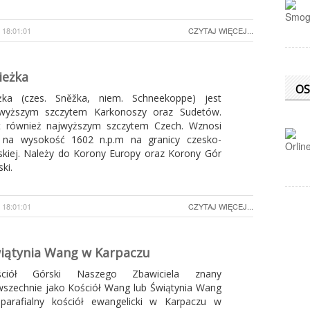
18:01:01
CZYTAJ WIĘCEJ...
ieżka
O
żka (czes. Sněžka, niem. Schneekoppe) jest
jwyższym szczytem Karkonoszy oraz Sudetów.
t również najwyższym szczytem Czech. Wznosi
 na wysokość 1602 n.p.m na granicy czesko-
skiej. Należy do Korony Europy oraz Korony Gór
ski.
18:01:01
CZYTAJ WIĘCEJ...
iątynia Wang w Karpaczu
ściół Górski Naszego Zbawiciela znany
szechnie jako Kościół Wang lub Świątynia Wang
parafialny kościół ewangelicki w Karpaczu w